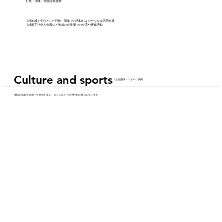
​行政・団体・地場企業連携
​川越地域を中心とした行政・団体での活動およびデジタル活用支援
​川越若手社会人会議など地域の企業間での交流や研修活動
Culture and sports
Culture and sports
​ / 文化継承・スポーツ振興
​地域の伝統やスポーツ文化を支え、コミュニティの活性化に寄与しています。