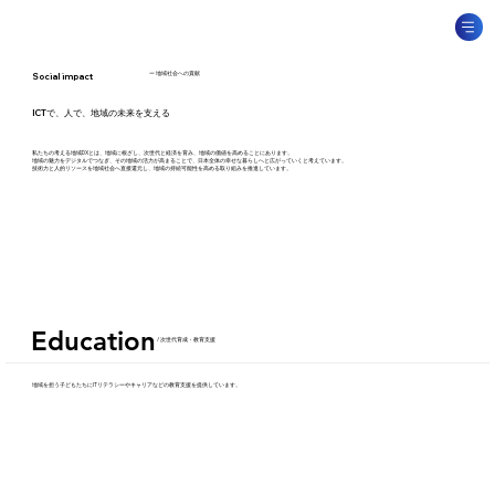
​ー 地域社会への貢献
Social impact
​ICTで、人で、地域の未来を支える
私たちの考える地域DXとは、地域に根ざし、次世代と経済を育み、地域の価値を高めることにあります。
地域の魅力をデジタルでつなぎ、その地域の活力が高まることで、日本全体の幸せな暮らしへと広がっていくと考えています。
​技術力と人的リソースを地域社会へ直接還元し、地域の持続可能性を高める取り組みを推進しています。
Education
Education
​/ 次世代育成・教育支援
​地域を担う子どもたちにITリテラシーやキャリアなどの教育支援を提供しています。