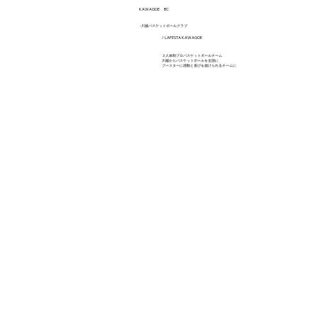
​KAWAGOE BC
​-川越バスケットボールクラブ
/ LAFESTA KAWAGOE
３人体制プロバスケットボールチーム
川越からバスケットボールを全国に
ブースターに感動と喜びを届けられるチームに