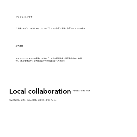
​プログラミング教育
​「川越まちゼミ」をはじめとしたプログラミング教室・地域の教育イベントへの参加
​産学連携
​​マイスターハイスクール事業におけるプログラム構築支援・運営委員会への参画
TDU（東京電機大学）産学交流会での研究講演会への参画等
Local collaboration
Local collaboration
​/ 地域経済・行政との連携
​行政や関連団体と連携し、地域のDX活動と経済発展を牽引しています。