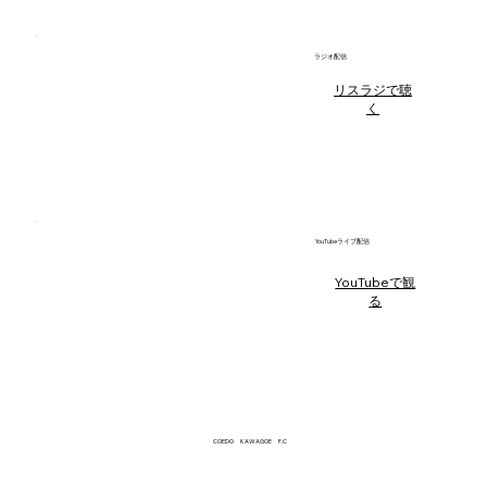
​ラジオ配信
リスラジで聴
く
YouTubeライブ配信
YouTubeで観
る
​COEDO KAWAGOE F.C