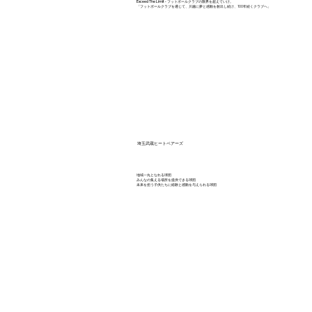
Exceed The Limit - フットボールクラブの限界を超えていけ。
​「フットボールクラブを通じて、川越に夢と感動を創出し続け、100年続くクラブへ」
​埼玉武蔵ヒートベアーズ
​地域一丸となれる球団
みんなの集える場所を提供できる球団
​未来を担う子供たちに経験と感動を与えられる球団