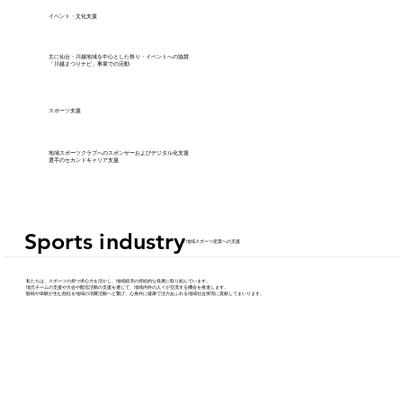
​イベント・文化支援
主に仙台・川越地域を中心とした祭り・イベントへの協賛
​「川越まつりナビ」事業での活動
​スポーツ支援
​地域スポーツクラブへのスポンサーおよびデジタル化支援​
​選手のセカンドキャリア支援
Sports industry
Sports industry
​/ 地域スポーツ産業への支援
​私たちは、スポーツの持つ求心力を活かし、地域経済の持続的な発展に取り組んでいます。
地元チームの支援や大会や配信活動の支援を通じて、地域内外の人々が交流する機会を推進します。
観戦や体験が生む熱狂を地域の消費活動へと繋げ、心身共に健康で活力あふれる地域社会実現に貢献してまいります。